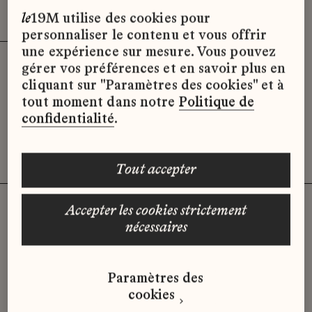
Effacer les filtres (3)
x
le
19M utilise des cookies pour
personnaliser le contenu et vous offrir
une expérience sur mesure. Vous pouvez
gérer vos préférences et en savoir plus en
Désolé, il semble qu’il n’y ait pas
cliquant sur "Paramètres des cookies" et à
d’offres d’emploi disponibles pour le
tout moment dans notre
Politique de
moment.
confidentialité
.
tout accepter
accepter les cookies strictement
nécessaires
Vous n'avez pas trouvé d'offre
qui correspond à votre profil ?
Paramètres des
Envoyez-nous votre candidature
cookies