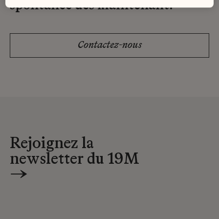
spontanée dès maintenant.
Contactez-nous
Rejoignez la
newsletter du 19M
→