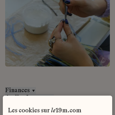
Finances
Atelier Lognon
CDD
les cookies sur
le
19m.com