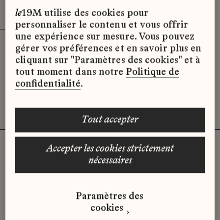
Effacer les filtres (3)
x
le
19M utilise des cookies pour
personnaliser le contenu et vous offrir
une expérience sur mesure. Vous pouvez
gérer vos préférences et en savoir plus en
Désolé, il semble qu’il n’y ait pas
cliquant sur "Paramètres des cookies" et à
d’offres d’emploi disponibles pour le
tout moment dans notre
Politique de
moment.
confidentialité
.
tout accepter
accepter les cookies strictement
nécessaires
Vous n'avez pas trouvé d'offre
qui correspond à votre profil ?
Paramètres des
Envoyez-nous votre candidature
cookies