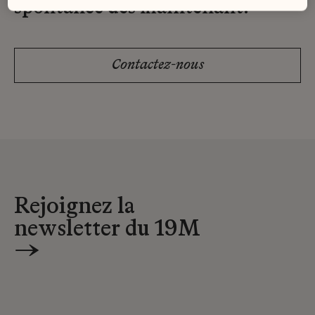
spontanée dès maintenant.
Contactez-nous
Rejoignez la
newsletter du 19M
→