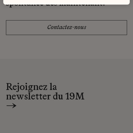
spontanée dès maintenant.
Contactez-nous
Rejoignez la
newsletter du 19M
→