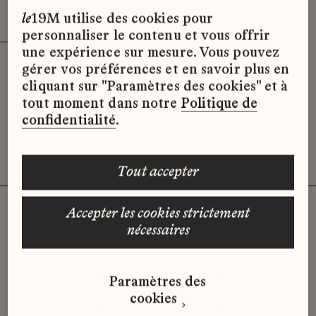
Effacer les filtres (3)
x
le
19M utilise des cookies pour
personnaliser le contenu et vous offrir
une expérience sur mesure. Vous pouvez
gérer vos préférences et en savoir plus en
Désolé, il semble qu’il n’y ait pas
cliquant sur "Paramètres des cookies" et à
d’offres d’emploi disponibles pour le
tout moment dans notre
Politique de
moment.
confidentialité
.
tout accepter
accepter les cookies strictement
nécessaires
Vous n'avez pas trouvé d'offre
qui correspond à votre profil ?
Paramètres des
Envoyez-nous votre candidature
cookies