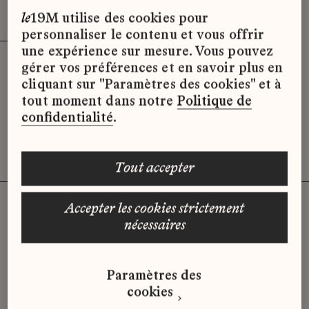
Effacer les filtres (3)
x
le
19M utilise des cookies pour
personnaliser le contenu et vous offrir
une expérience sur mesure. Vous pouvez
gérer vos préférences et en savoir plus en
Désolé, il semble qu’il n’y ait pas
cliquant sur "Paramètres des cookies" et à
d’offres d’emploi disponibles pour le
tout moment dans notre
Politique de
moment.
confidentialité
.
tout accepter
accepter les cookies strictement
nécessaires
Vous n'avez pas trouvé d'offre
qui correspond à votre profil ?
Paramètres des
Envoyez-nous votre candidature
cookies