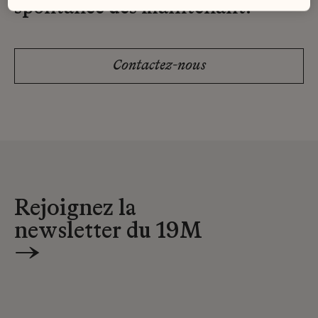
spontanée dès maintenant.
Contactez-nous
Rejoignez la
newsletter du 19M
→