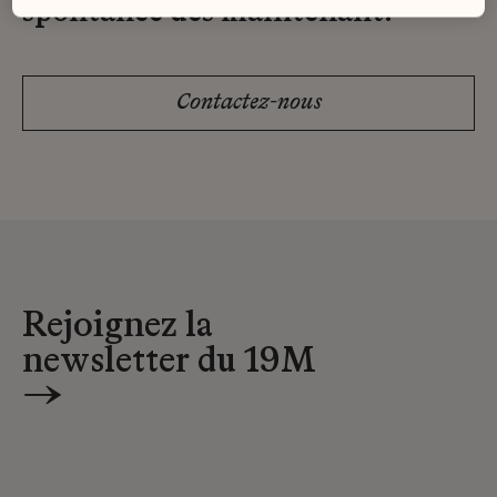
spontanée dès maintenant.
Contactez-nous
Rejoignez la
newsletter du 19M
→