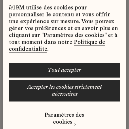
Effacer les filtres (3)
x
le
19M utilise des cookies pour
personnaliser le contenu et vous offrir
une expérience sur mesure. Vous pouvez
gérer vos préférences et en savoir plus en
Désolé, il semble qu’il n’y ait pas
cliquant sur "Paramètres des cookies" et à
d’offres d’emploi disponibles pour le
tout moment dans notre
Politique de
moment.
confidentialité
.
tout accepter
accepter les cookies strictement
nécessaires
Vous n'avez pas trouvé d'offre
qui correspond à votre profil ?
Paramètres des
Envoyez-nous votre candidature
cookies