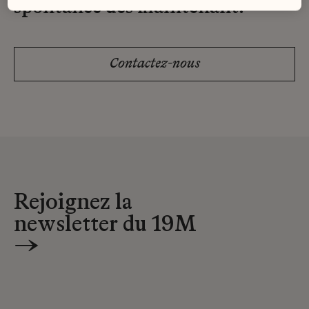
spontanée dès maintenant.
Contactez-nous
Rejoignez la
newsletter du 19M
→