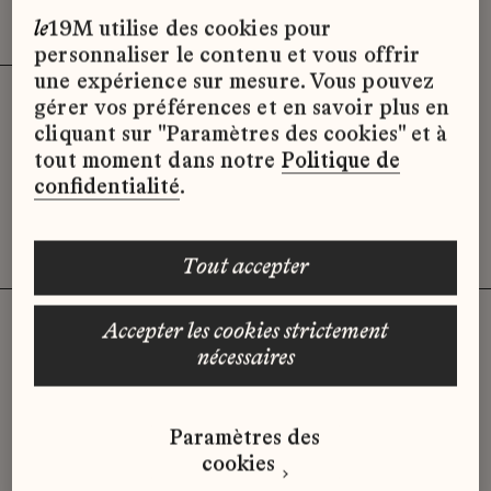
Effacer les filtres (3)
x
le
19M utilise des cookies pour
personnaliser le contenu et vous offrir
une expérience sur mesure. Vous pouvez
gérer vos préférences et en savoir plus en
Désolé, il semble qu’il n’y ait pas
cliquant sur "Paramètres des cookies" et à
d’offres d’emploi disponibles pour le
tout moment dans notre
Politique de
moment.
confidentialité
.
tout accepter
accepter les cookies strictement
nécessaires
Vous n'avez pas trouvé d'offre
qui correspond à votre profil ?
Paramètres des
Envoyez-nous votre candidature
cookies