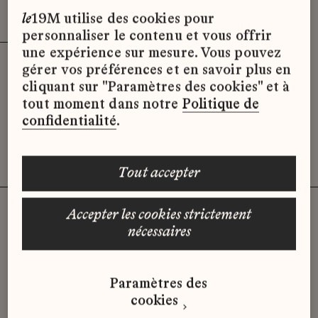
Effacer les filtres (3)
x
le
19M utilise des cookies pour
personnaliser le contenu et vous offrir
une expérience sur mesure. Vous pouvez
gérer vos préférences et en savoir plus en
Désolé, il semble qu’il n’y ait pas
cliquant sur "Paramètres des cookies" et à
d’offres d’emploi disponibles pour le
tout moment dans notre
Politique de
moment.
confidentialité
.
tout accepter
accepter les cookies strictement
nécessaires
Vous n'avez pas trouvé d'offre
qui correspond à votre profil ?
Paramètres des
Envoyez-nous votre candidature
cookies