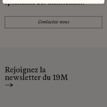
spontanée dès maintenant.
Contactez-nous
Rejoignez la
newsletter du 19M
→