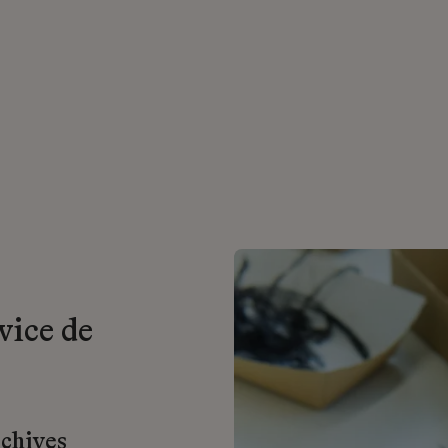
vice de
rchives