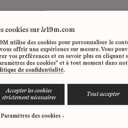
les cookies sur
le
19m.com
9M utilise des cookies pour personnaliser le con
 vous offrir une expérience sur mesure. Vous pou
rer vos préférences et en savoir plus en cliquant 
ffres d’emploi disponibles pour le moment.
aramètres des cookies" et à tout moment dans not
litique de confidentialité
.
accepter les cookies
tout accepter
strictement nécessaires
 qui correspond à votre profil ?
Paramètres des cookies
ure spontanée dès maintenant.