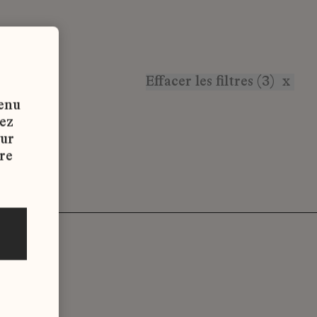
Effacer les filtres (3)
x
tenu
vez
sur
re