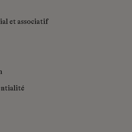
al et associatif
m
ntialité