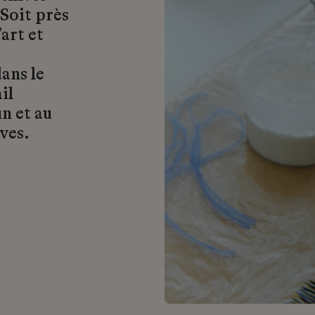
 Soit près
art et
ans le
il
n et au
ves.