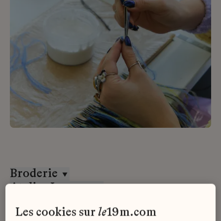
Broderie
Atelier Lognon
CDI
les cookies sur
le
19m.com