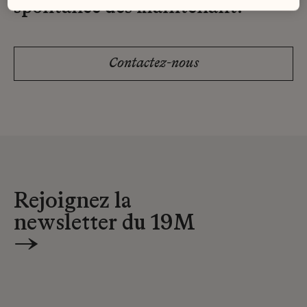
spontanée dès maintenant.
Contactez-nous
Rejoignez la
newsletter du 19M
→