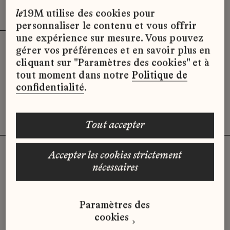
Effacer les filtres (3)
x
le
19M utilise des cookies pour
personnaliser le contenu et vous offrir
une expérience sur mesure. Vous pouvez
gérer vos préférences et en savoir plus en
Désolé, il semble qu’il n’y ait pas
cliquant sur "Paramètres des cookies" et à
d’offres d’emploi disponibles pour le
tout moment dans notre
Politique de
moment.
confidentialité
.
tout accepter
accepter les cookies strictement
nécessaires
Vous n'avez pas trouvé d'offre
qui correspond à votre profil ?
Paramètres des
Envoyez-nous votre candidature
cookies