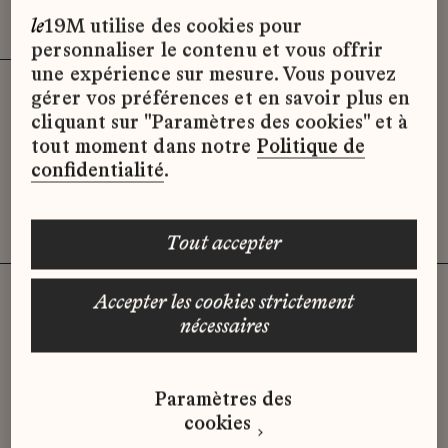
Effacer les filtres (3)
x
le
19M utilise des cookies pour
personnaliser le contenu et vous offrir
une expérience sur mesure. Vous pouvez
gérer vos préférences et en savoir plus en
Désolé, il semble qu’il n’y ait pas
cliquant sur "Paramètres des cookies" et à
d’offres d’emploi disponibles pour le
tout moment dans notre
Politique de
moment.
confidentialité
.
tout accepter
accepter les cookies strictement
nécessaires
Vous n'avez pas trouvé d'offre
qui correspond à votre profil ?
Paramètres des
Envoyez-nous votre candidature
cookies