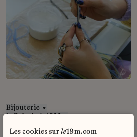
Bijouterie
la
Galerie
du
19M
CDD
les cookies sur
le
19m.com