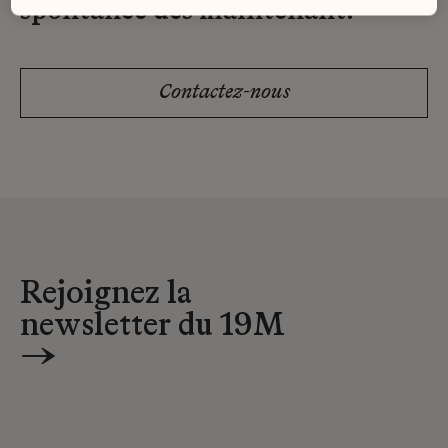
spontanée dès maintenant.
Contactez-nous
Rejoignez la
newsletter du 19M
→