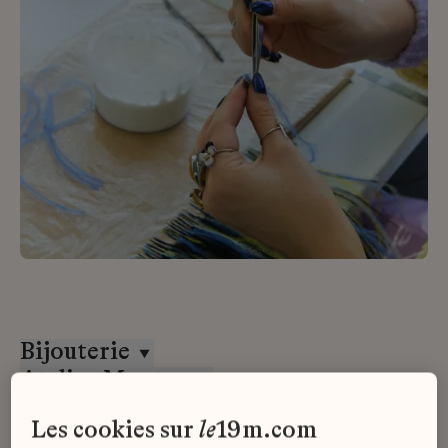
Bijouterie
Atelier Montex
CDI
les cookies sur
le
19m.com