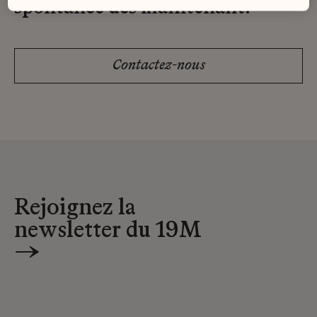
spontanée dès maintenant.
Contactez-nous
Rejoignez la
newsletter du 19M
→