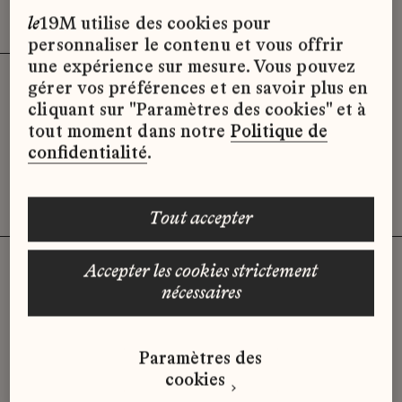
Effacer les filtres (3)
x
le
19M utilise des cookies pour
personnaliser le contenu et vous offrir
une expérience sur mesure. Vous pouvez
gérer vos préférences et en savoir plus en
Désolé, il semble qu’il n’y ait pas
cliquant sur "Paramètres des cookies" et à
d’offres d’emploi disponibles pour le
tout moment dans notre
Politique de
moment.
confidentialité
.
tout accepter
accepter les cookies strictement
nécessaires
Vous n'avez pas trouvé d'offre
qui correspond à votre profil ?
Paramètres des
Envoyez-nous votre candidature
cookies