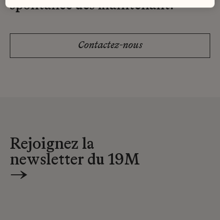
spontanée dès maintenant.
Contactez-nous
Rejoignez la
newsletter du 19M
→