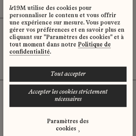
Effacer les filtres (3)
x
le
19M utilise des cookies pour
personnaliser le contenu et vous offrir
une expérience sur mesure. Vous pouvez
gérer vos préférences et en savoir plus en
Désolé, il semble qu’il n’y ait pas
cliquant sur "Paramètres des cookies" et à
d’offres d’emploi disponibles pour le
tout moment dans notre
Politique de
moment.
confidentialité
.
tout accepter
accepter les cookies strictement
nécessaires
Vous n'avez pas trouvé d'offre
qui correspond à votre profil ?
Paramètres des
Envoyez-nous votre candidature
cookies