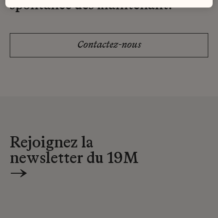
spontanée dès maintenant.
Contactez-nous
Rejoignez la
newsletter du 19M
→