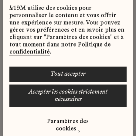
Effacer les filtres (3)
x
le
19M utilise des cookies pour
personnaliser le contenu et vous offrir
une expérience sur mesure. Vous pouvez
gérer vos préférences et en savoir plus en
Désolé, il semble qu’il n’y ait pas
cliquant sur "Paramètres des cookies" et à
d’offres d’emploi disponibles pour le
tout moment dans notre
Politique de
moment.
confidentialité
.
tout accepter
accepter les cookies strictement
nécessaires
Vous n'avez pas trouvé d'offre
qui correspond à votre profil ?
Paramètres des
Envoyez-nous votre candidature
cookies