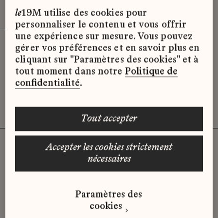
Effacer les filtres (3)
x
le
19M utilise des cookies pour
personnaliser le contenu et vous offrir
une expérience sur mesure. Vous pouvez
gérer vos préférences et en savoir plus en
Désolé, il semble qu’il n’y ait pas
cliquant sur "Paramètres des cookies" et à
d’offres d’emploi disponibles pour le
tout moment dans notre
Politique de
moment.
confidentialité
.
tout accepter
accepter les cookies strictement
nécessaires
Vous n'avez pas trouvé d'offre
qui correspond à votre profil ?
Paramètres des
Envoyez-nous votre candidature
cookies