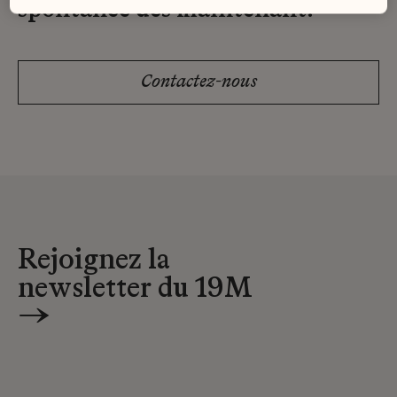
spontanée dès maintenant.
Contactez-nous
Rejoignez la
newsletter du 19M
→