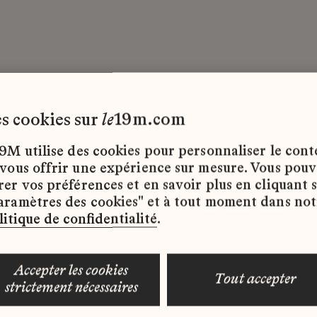
ogistique
Toutes les maisons
Stage
les cookies sur
le
19m.com
9M utilise des cookies pour personnaliser le con
Maison
Localisatio
 vous offrir une expérience sur mesure. Vous pou
rer vos préférences et en savoir plus en cliquant 
aramètres des cookies" et à tout moment dans not
Lesage
19M - Paris
litique de confidentialité
.
accepter les cookies
tout accepter
strictement nécessaires