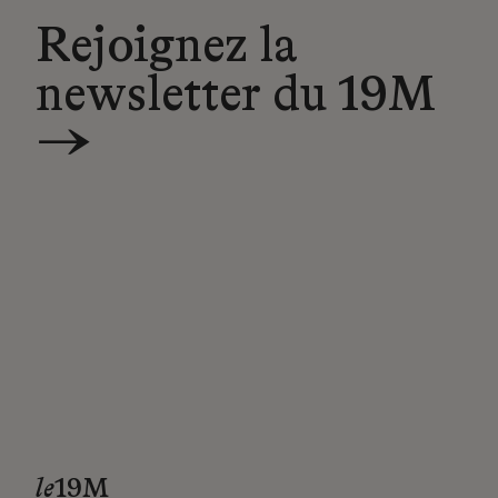
Rejoignez la
newsletter du 19M
→
le
19M