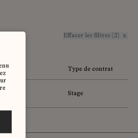
Effacer les filtres (2)
x
tenu
n
Type de contrat
vez
sur
re
Stage