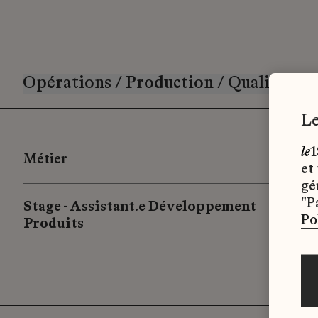
Opérations / Production / Qualité / L
le
1
Métier
et
gé
"P
Stage - Assistant.e Développement
Po
Produits