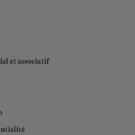
al et associatif
m
ntialité