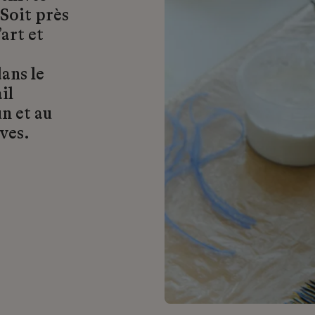
 Soit près
art et
ans le
il
n et au
ves.