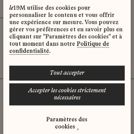
Effacer les filtres (2)
x
le
19M utilise des cookies pour
personnaliser le contenu et vous offrir
une expérience sur mesure. Vous pouvez
gérer vos préférences et en savoir plus en
Désolé, il semble qu’il n’y ait pas
cliquant sur "Paramètres des cookies" et à
d’offres d’emploi disponibles pour le
tout moment dans notre
Politique de
moment.
confidentialité
.
tout accepter
accepter les cookies strictement
nécessaires
Vous n'avez pas trouvé d'offre
qui correspond à votre profil ?
Paramètres des
Envoyez-nous votre candidature
cookies