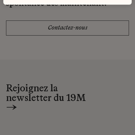
spontanée dès maintenant.
Contactez-nous
Rejoignez la
newsletter du 19M
→